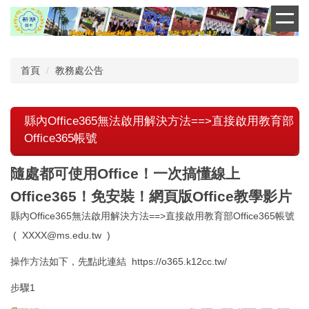
跳
到
主
要
內
首頁
教務處公告
容
區
縣內Office365無法啟用解決方法==>直接啟用教育部
Office365帳號
隨處都可使用Office！一次搞懂線上
Office365！免安裝！網頁版Office教學影片
縣內Office365無法啟用解決方法==>直接啟用
教育部Office365帳號
( XXXX@ms.edu.tw )
操作方法如下，先點此連結
https://o365.k12cc.tw/
步驟1