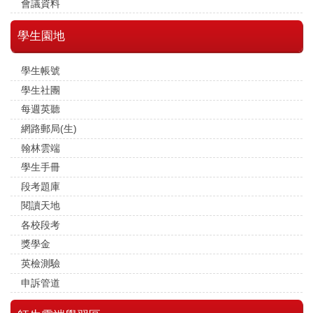
會議資料
學生園地
學生帳號
學生社團
每週英聽
網路郵局(生)
翰林雲端
學生手冊
段考題庫
閱讀天地
各校段考
獎學金
英檢測驗
申訴管道