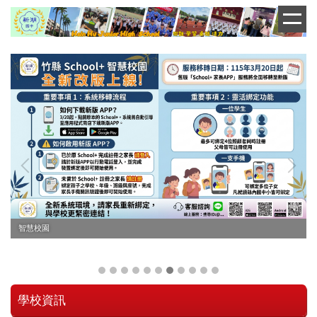
跳
到
主
要
內
容
區
114鄉運在新湖
學校資訊