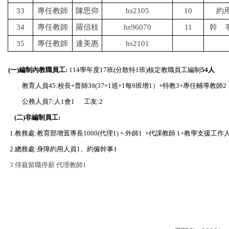
33
專任教師
陳思仰
hs2105
10
約
34
專任教師
羅信枝
hs96070
11
幹
35
專任教師
連美惠
hs2101
(
一
)
編制內教職員工
:
114
學年度
17
班
(
分散特
1
班
)
核定教職員工編制
54
人
教育人員
45:
校長
+
普師
39(37+1
巡
+1
每
9
班增
1
）
+
特教
3+
專任輔導教師
2
公務人員
7:
人
1
會
1
工友
:2
(
二
)
非編制員工
:
1.
教務處
:
教育部增置專長
1000(
代理
1) +
外師
1 +
代課教師
1+
教學支援工作
2.
總務處
:
身障約用人員
1
、約僱幹事
1
3.
侍親留職停薪
代理教師
1