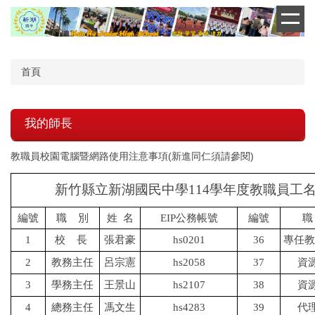
跳
到
主
要
內
首頁
容
區
我的師長
教職員校園電腦暨網路使用注意事項(新進同仁須請參閱)
新竹縣立新湖國民中學
114
學年度教職員工
編號
職
別
姓
名
EIP
公務帳號
編號
職
1
校
長
張君豪
hs0201
36
專任教
2
教務主任
呂宗憲
hs2058
37
資
3
學務主任
王景山
hs2107
38
資
4
總務主任
馮文生
hs4283
39
代