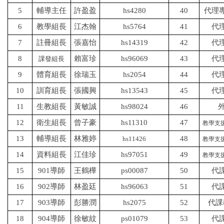
5
輔導主任
許盈盈
hs4280
40
代理
6
教學組長
江杰翰
hs5764
41
代
7
註冊組長
張嘉怡
hs14319
42
代
8
賴富珍
hs96069
43
代
課發組長
9
體育組長
徐瑞玉
hs2054
44
代
10
訓育組長
張國興
hs13543
45
代
11
生教組長
黃敏誠
hs98024
46
12
衛生組長
曾子豪
hs11310
47
教學支
13
輔導組長
林雅婷
48
hs
11426
教學支
14
資料組長
江佳珍
hs97051
49
教學支
15
901
導師
王鶴樺
ps00087
50
代
16
902
導師
林盈廷
hs96063
51
代
17
903
導師
彭勝潤
hs2075
52
代
18
904
導師
徐敏紋
ps01079
53
代