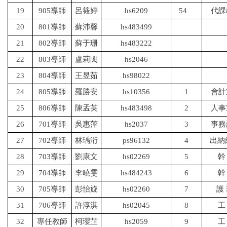
19
905
導師
呂筱婷
hs6209
54
代課
20
801
導師
蘇沛馨
hs483499
21
802
導師
蘇于珊
hs483222
22
803
導師
盧莉閔
hs2046
23
804
導師
王昱茹
hs98022
24
805
導師
羅勝安
hs10356
1
會計
25
806
導師
陳孟英
hs483498
2
人事
26
701
導師
吳惠萍
hs2037
3
事務
27
702
導師
林瑀洐
ps96132
4
出納
28
703
導師
劉康文
hs02269
5
幹
29
704
導師
李曉雯
hs484243
6
幹
30
705
導師
彭怡旋
hs02260
7
護
31
706
導師
許淳淇
hs02045
8
工
32
專任教師
柯瓔芷
hs2059
9
工